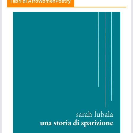
I libri di AfroWomenPoetry