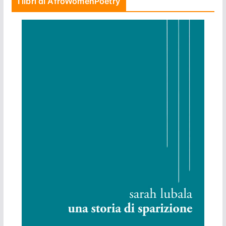
I libri di AfroWomenPoetry