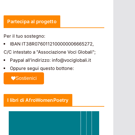
Partecipa al progetto
Per il tuo sostegno:
IBAN IT38R0760112100000006665272,
C/C intestato a "Associazione Voci Globali";
Paypal all'indirizzo: info@vociglobali.it
Oppure segui questo bottone:
Sostienici
I libri di AfroWomenPoetry