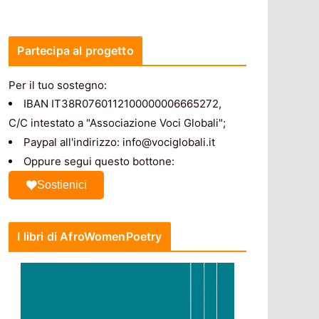
Partecipa al progetto
Per il tuo sostegno:
IBAN IT38R0760112100000006665272,
C/C intestato a "Associazione Voci Globali";
Paypal all'indirizzo: info@vociglobali.it
Oppure segui questo bottone:
Sostienici
I libri di AfroWomenPoetry