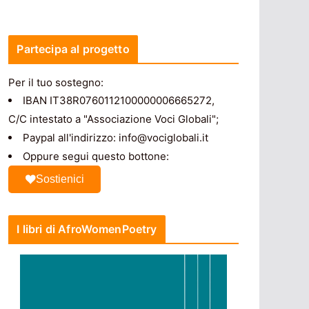
Partecipa al progetto
Per il tuo sostegno:
IBAN IT38R0760112100000006665272,
C/C intestato a "Associazione Voci Globali";
Paypal all'indirizzo: info@vociglobali.it
Oppure segui questo bottone:
Sostienici
I libri di AfroWomenPoetry