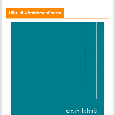
I libri di AfroWomenPoetry