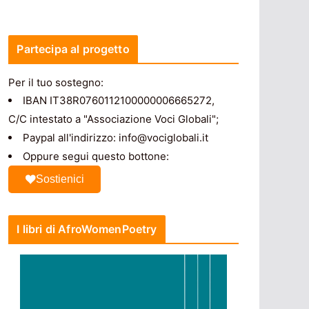
Partecipa al progetto
Per il tuo sostegno:
IBAN IT38R0760112100000006665272,
C/C intestato a "Associazione Voci Globali";
Paypal all'indirizzo: info@vociglobali.it
Oppure segui questo bottone:
Sostienici
I libri di AfroWomenPoetry