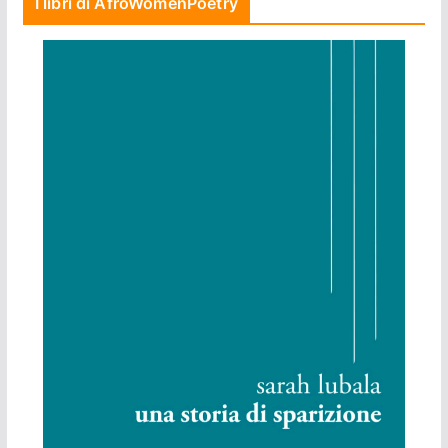
I libri di AfroWomenPoetry