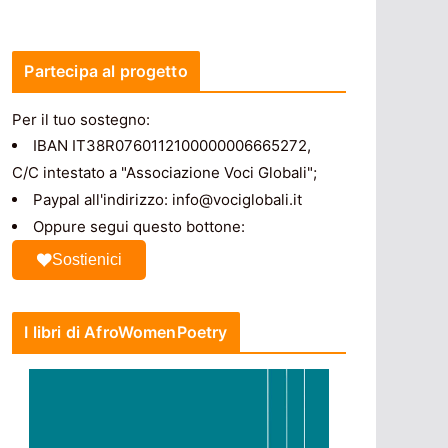
Partecipa al progetto
Per il tuo sostegno:
IBAN IT38R0760112100000006665272,
C/C intestato a "Associazione Voci Globali";
Paypal all'indirizzo: info@vociglobali.it
Oppure segui questo bottone:
Sostienici
I libri di AfroWomenPoetry