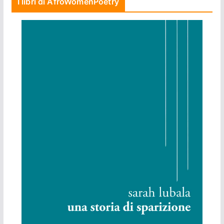
I libri di AfroWomenPoetry