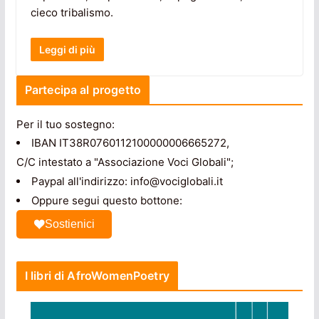
cieco tribalismo.
Leggi di più
Partecipa al progetto
Per il tuo sostegno:
IBAN IT38R0760112100000006665272,
C/C intestato a "Associazione Voci Globali";
Paypal all'indirizzo: info@vociglobali.it
Oppure segui questo bottone:
Sostienici
I libri di AfroWomenPoetry