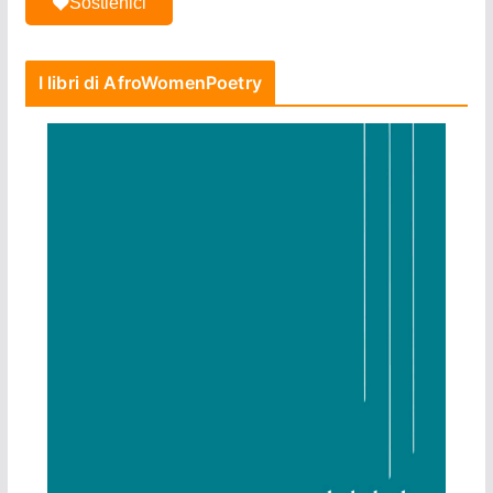
Sostienici
I libri di AfroWomenPoetry