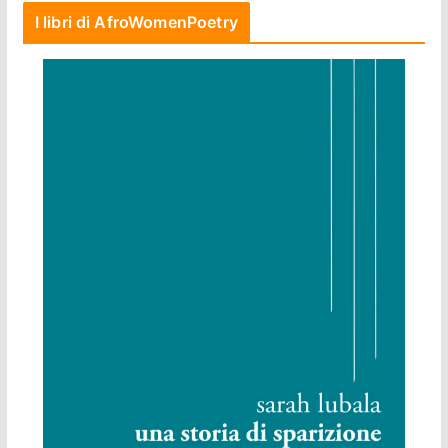
I libri di AfroWomenPoetry