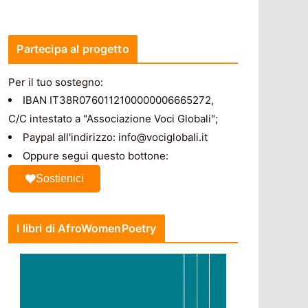
Partecipa al progetto
Per il tuo sostegno:
IBAN IT38R0760112100000006665272,
C/C intestato a "Associazione Voci Globali";
Paypal all'indirizzo: info@vociglobali.it
Oppure segui questo bottone:
Sostienici
I libri di AfroWomenPoetry