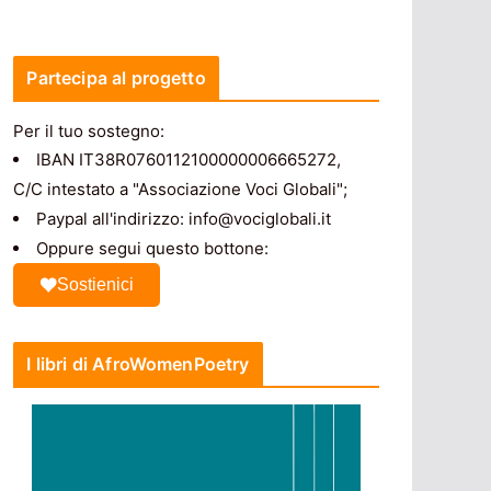
Partecipa al progetto
Per il tuo sostegno:
IBAN IT38R0760112100000006665272,
C/C intestato a "Associazione Voci Globali";
Paypal all'indirizzo: info@vociglobali.it
Oppure segui questo bottone:
Sostienici
I libri di AfroWomenPoetry