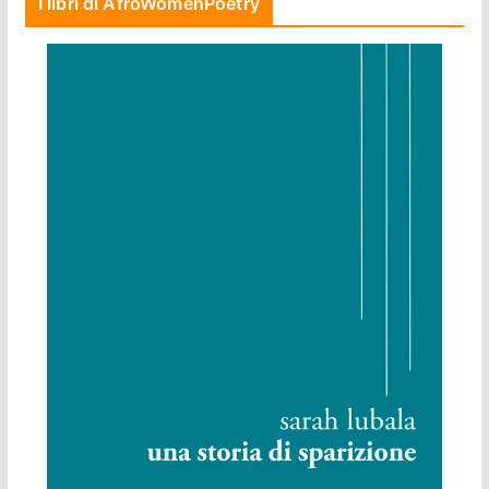
I libri di AfroWomenPoetry