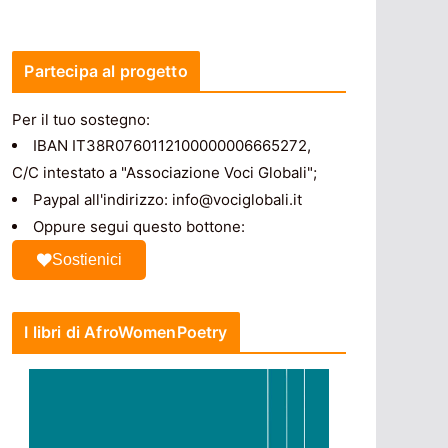
Partecipa al progetto
Per il tuo sostegno:
IBAN IT38R0760112100000006665272,
C/C intestato a "Associazione Voci Globali";
Paypal all'indirizzo: info@vociglobali.it
Oppure segui questo bottone:
Sostienici
I libri di AfroWomenPoetry