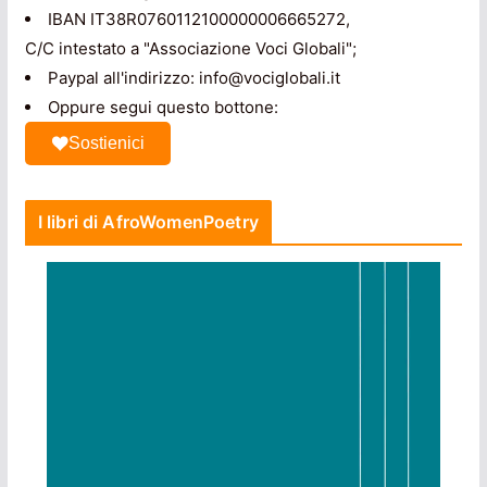
IBAN IT38R0760112100000006665272,
C/C intestato a "Associazione Voci Globali";
Paypal all'indirizzo: info@vociglobali.it
Oppure segui questo bottone:
Sostienici
I libri di AfroWomenPoetry