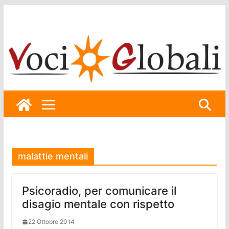
Skip
to
content
malattie mentali
Psicoradio, per comunicare il
disagio mentale con rispetto
22 Ottobre 2014