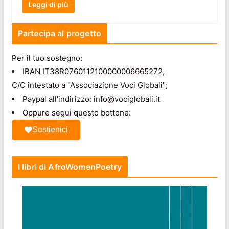
Leggi di più
Partecipa al progetto
Per il tuo sostegno:
IBAN IT38R0760112100000006665272,
C/C intestato a "Associazione Voci Globali";
Paypal all'indirizzo: info@vociglobali.it
Oppure segui questo bottone:
Sostienici
I libri di AfroWomenPoetry