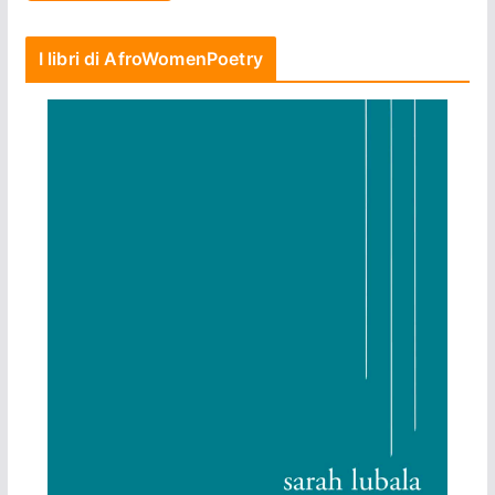
I libri di AfroWomenPoetry