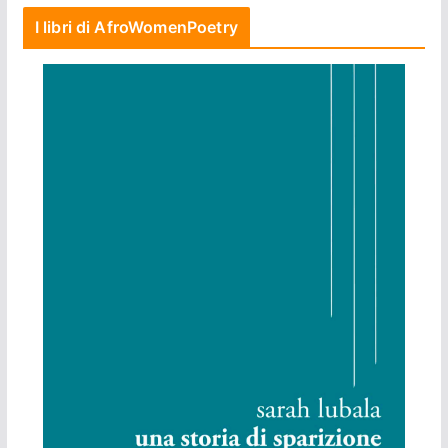
I libri di AfroWomenPoetry