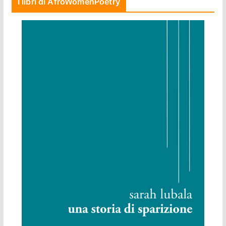
I libri di AfroWomenPoetry