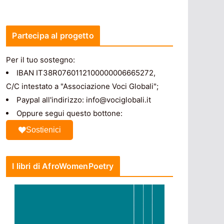
Partecipa al progetto
Per il tuo sostegno:
IBAN IT38R0760112100000006665272,
C/C intestato a "Associazione Voci Globali";
Paypal all'indirizzo: info@vociglobali.it
Oppure segui questo bottone:
Sostienici
I libri di AfroWomenPoetry