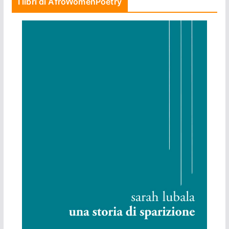
I libri di AfroWomenPoetry