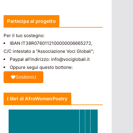
Partecipa al progetto
Per il tuo sostegno:
IBAN IT38R0760112100000006665272,
C/C intestato a "Associazione Voci Globali";
Paypal all'indirizzo: info@vociglobali.it
Oppure segui questo bottone:
Sostienici
I libri di AfroWomenPoetry