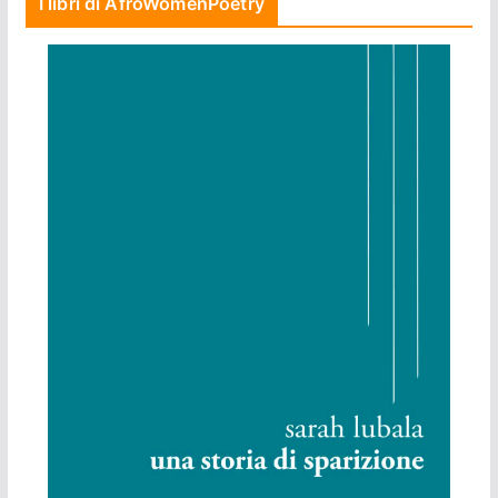
I libri di AfroWomenPoetry