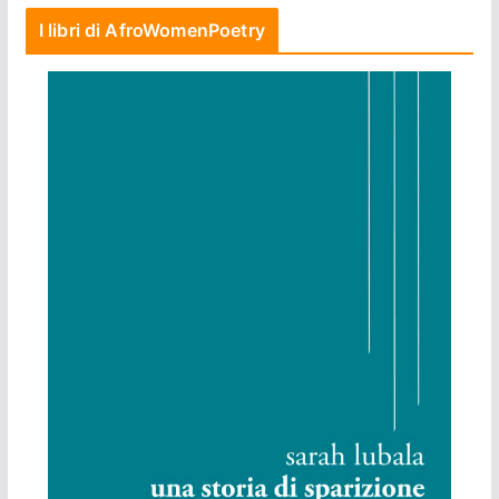
I libri di AfroWomenPoetry