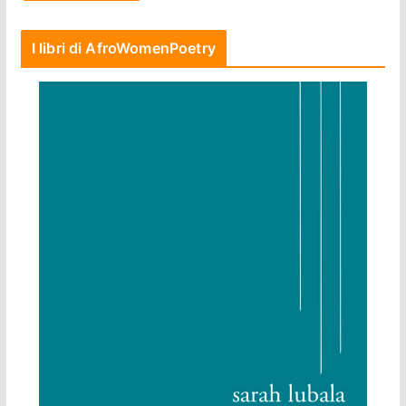
I libri di AfroWomenPoetry