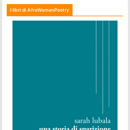
I libri di AfroWomenPoetry