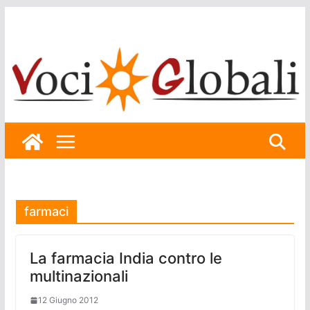
Skip
to
content
farmaci
La farmacia India contro le
multinazionali
12 Giugno 2012