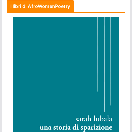
I libri di AfroWomenPoetry