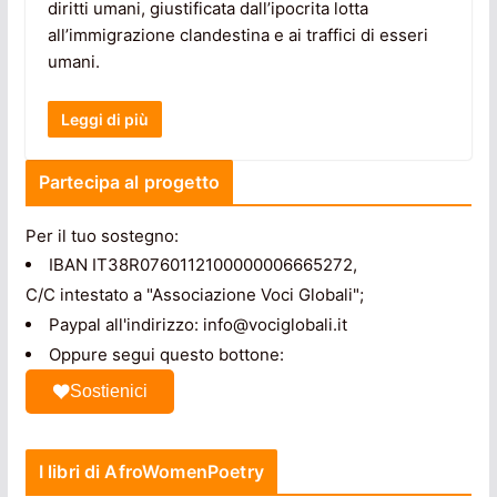
diritti umani, giustificata dall’ipocrita lotta
all’immigrazione clandestina e ai traffici di esseri
umani.
Leggi di più
Partecipa al progetto
Per il tuo sostegno:
IBAN IT38R0760112100000006665272,
C/C intestato a "Associazione Voci Globali";
Paypal all'indirizzo: info@vociglobali.it
Oppure segui questo bottone:
Sostienici
I libri di AfroWomenPoetry