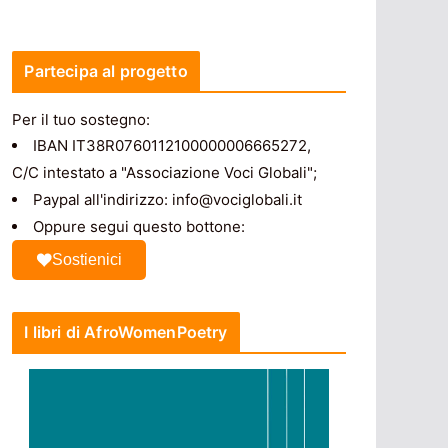
Partecipa al progetto
Per il tuo sostegno:
IBAN IT38R0760112100000006665272,
C/C intestato a "Associazione Voci Globali";
Paypal all'indirizzo: info@vociglobali.it
Oppure segui questo bottone:
Sostienici
I libri di AfroWomenPoetry