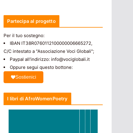
Partecipa al progetto
Per il tuo sostegno:
IBAN IT38R0760112100000006665272,
C/C intestato a "Associazione Voci Globali";
Paypal all'indirizzo: info@vociglobali.it
Oppure segui questo bottone:
Sostienici
I libri di AfroWomenPoetry