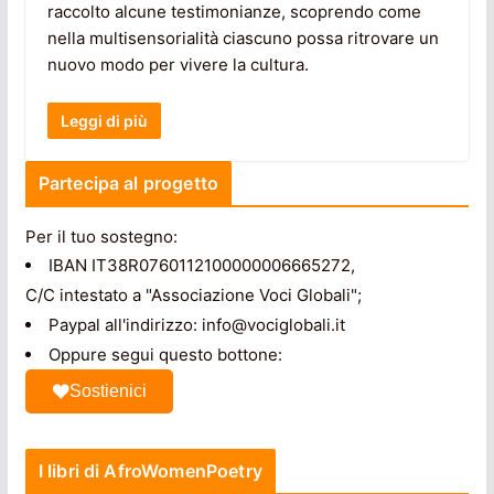
raccolto alcune testimonianze, scoprendo come
nella multisensorialità ciascuno possa ritrovare un
nuovo modo per vivere la cultura.
Leggi di più
Partecipa al progetto
Per il tuo sostegno:
IBAN IT38R0760112100000006665272,
C/C intestato a "Associazione Voci Globali";
Paypal all'indirizzo: info@vociglobali.it
Oppure segui questo bottone:
Sostienici
I libri di AfroWomenPoetry