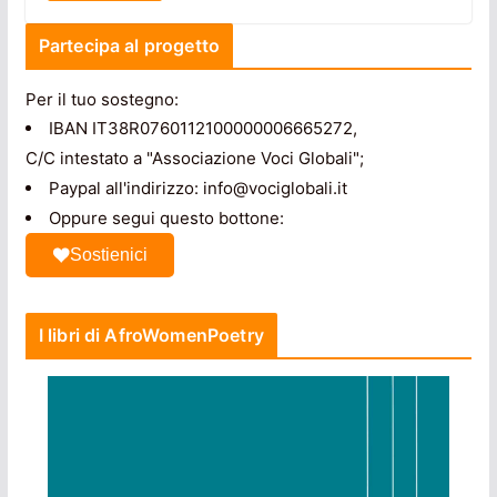
Partecipa al progetto
Per il tuo sostegno:
IBAN IT38R0760112100000006665272,
C/C intestato a "Associazione Voci Globali";
Paypal all'indirizzo: info@vociglobali.it
Oppure segui questo bottone:
Sostienici
I libri di AfroWomenPoetry