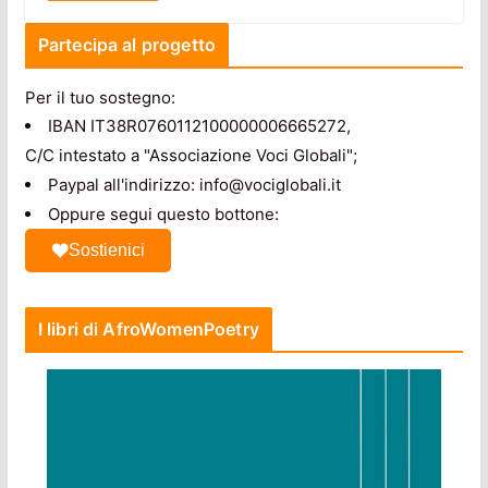
Partecipa al progetto
Per il tuo sostegno:
IBAN IT38R0760112100000006665272,
C/C intestato a "Associazione Voci Globali";
Paypal all'indirizzo: info@vociglobali.it
Oppure segui questo bottone:
Sostienici
I libri di AfroWomenPoetry