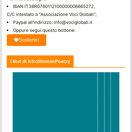
IBAN IT38R0760112100000006665272,
C/C intestato a "Associazione Voci Globali";
Paypal all'indirizzo: info@vociglobali.it
Oppure segui questo bottone:
Sostienici
I libri di AfroWomenPoetry