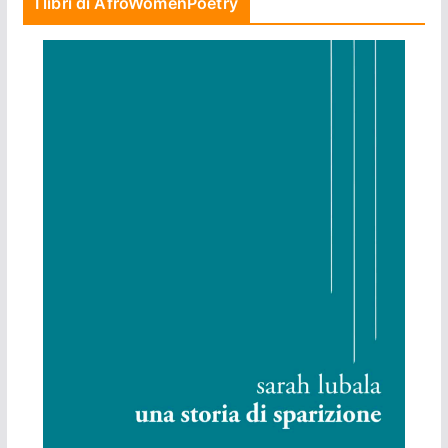
I libri di AfroWomenPoetry