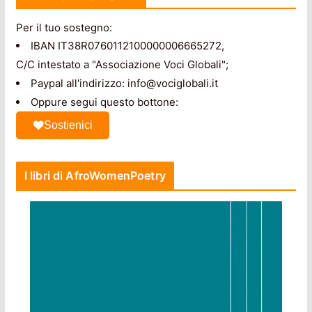
Per il tuo sostegno:
IBAN IT38R0760112100000006665272,
C/C intestato a "Associazione Voci Globali";
Paypal all'indirizzo: info@vociglobali.it
Oppure segui questo bottone:
Sostienici
I libri di AfroWomenPoetry