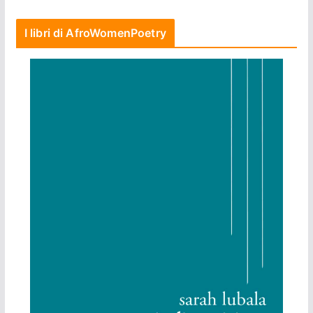
I libri di AfroWomenPoetry