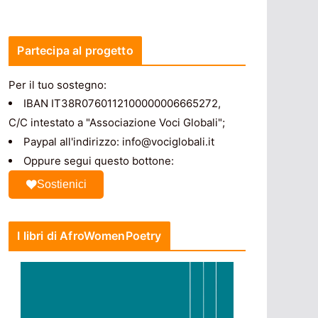
Partecipa al progetto
Per il tuo sostegno:
IBAN IT38R0760112100000006665272,
C/C intestato a "Associazione Voci Globali";
Paypal all'indirizzo: info@vociglobali.it
Oppure segui questo bottone:
Sostienici
I libri di AfroWomenPoetry