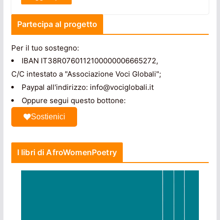
Partecipa al progetto
Per il tuo sostegno:
IBAN IT38R0760112100000006665272,
C/C intestato a "Associazione Voci Globali";
Paypal all'indirizzo: info@vociglobali.it
Oppure segui questo bottone:
Sostienici
I libri di AfroWomenPoetry