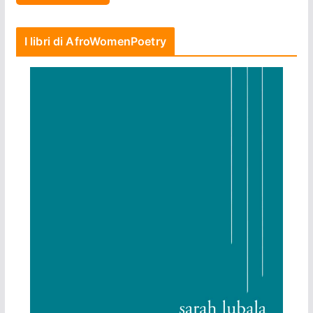
I libri di AfroWomenPoetry