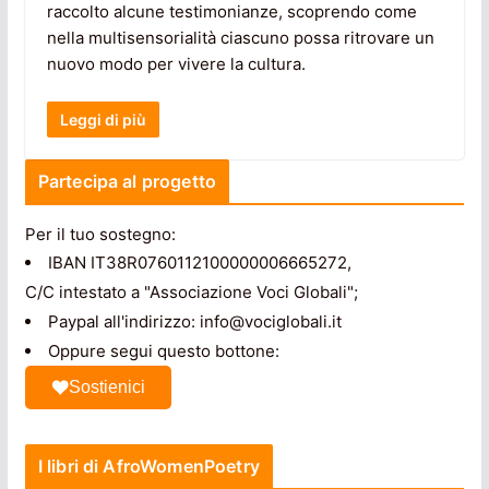
raccolto alcune testimonianze, scoprendo come
nella multisensorialità ciascuno possa ritrovare un
nuovo modo per vivere la cultura.
Leggi di più
Partecipa al progetto
Per il tuo sostegno:
IBAN IT38R0760112100000006665272,
C/C intestato a "Associazione Voci Globali";
Paypal all'indirizzo: info@vociglobali.it
Oppure segui questo bottone:
Sostienici
I libri di AfroWomenPoetry