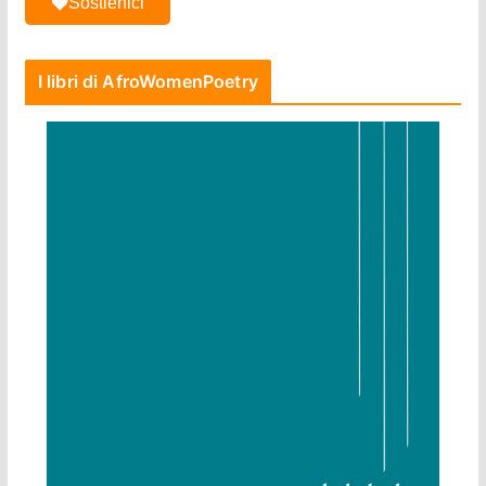
Sostienici
I libri di AfroWomenPoetry