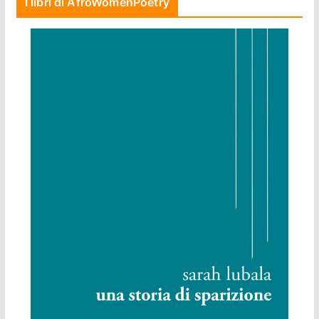
I libri di AfroWomenPoetry