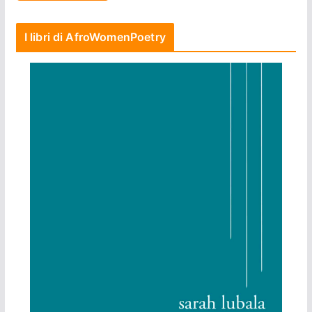
I libri di AfroWomenPoetry