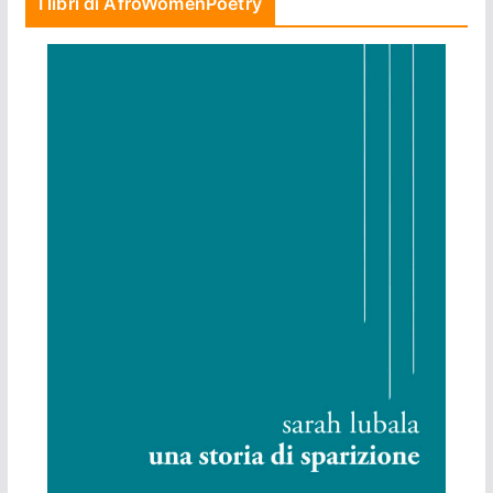
I libri di AfroWomenPoetry