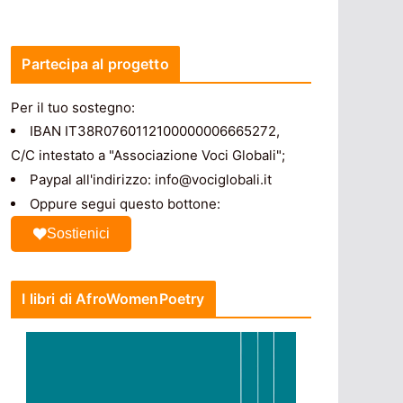
Partecipa al progetto
Per il tuo sostegno:
IBAN IT38R0760112100000006665272,
C/C intestato a "Associazione Voci Globali";
Paypal all'indirizzo: info@vociglobali.it
Oppure segui questo bottone:
Sostienici
I libri di AfroWomenPoetry